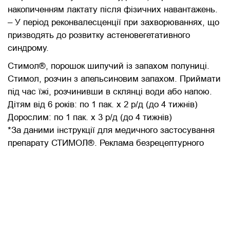
накопиченням лактату після фізичних навантажень.
– У період реконвалесценції при захворюваннях, що
призводять до розвитку астеновегетативного
синдрому.
Стимол®, порошок шипучий із запахом полуниці.
Стимол, розчин з апельсиновим запахом. Приймати
під час їжі, розчинивши в склянці води або напою.
Дітям від 6 років: по 1 пак. х 2 р/д (до 4 тижнів)
Дорослим: по 1 пак. х 3 р/д (до 4 тижнів)
*За даними інструкції для медичного застосування
препарату СТИМОЛ®. Реклама безрецептурного
лікарського засобу. Перед застосуванням
обов’язково ознайомтеся з інструкцією та
проконсультуйтеся з лікарем. Відпускається без
рецепта. Зберігати в недоступному для дітей місці.