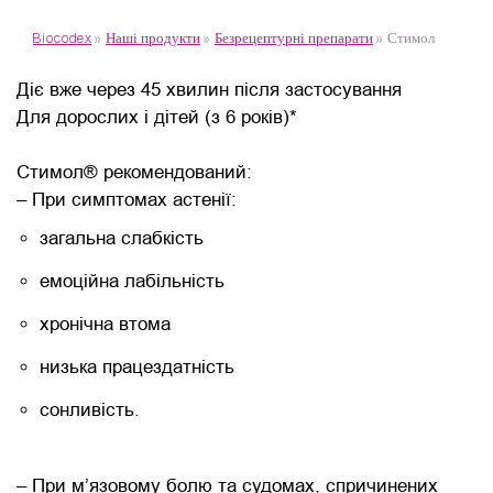
Biocodex
»
Наші продукти
»
Безрецептурні препарати
»
Стимол
Діє вже через 45 хвилин після застосування
Для дорослих і дітей (з 6 років)*
Стимол® рекомендований:
– При симптомах астенії:
загальна слабкість
емоційна лабільність
хронічна втома
низька працездатність
сонливість.
– При м’язовому болю та судомах, спричинених