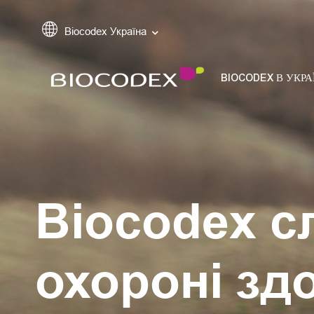
Biocodex Україна
BIOCODEX В УКРА
Biocodex с
охороні зд