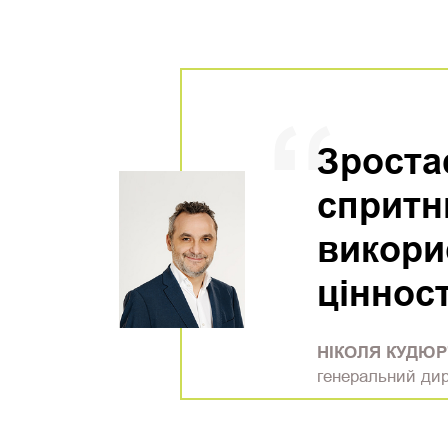
Зроста
спритн
викори
цінност
НІКОЛЯ КУДЮР
генеральний ди