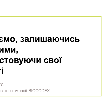
ємо, залишаючись
ими,
стовуючи свої
і
'Є
ректор компанії BIOCODEX