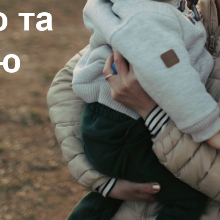
 та
тю