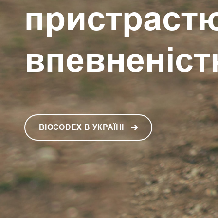
пристрастю
впевненіс
BIOCODEX В УКРАЇНІ