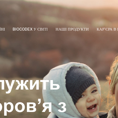
ЇНІ
BIOCODEX У СВІТІ
НАШІ ПРОДУКТИ
КАР’ЄРА В
лужить
оров’я з