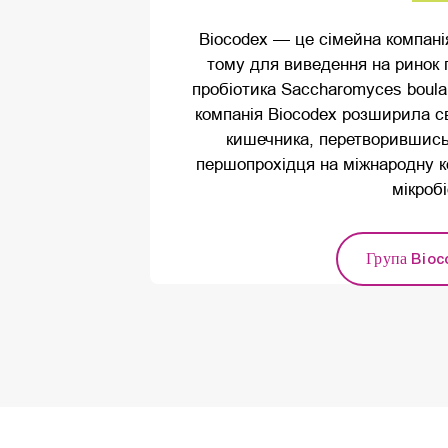
Biocodex — це сімейна компанія
тому для виведення на ринок п
пробіотика Saccharomyces boular
компанія Biocodex розширила сві
кишечника, перетворившись 
першопрохідця на міжнародну ко
мікробі
Група Bio