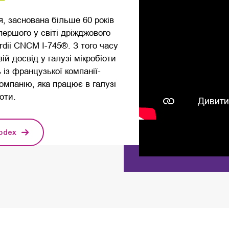
, заснована більше 60 років
ершого у світі дріжджового
dii CNCM I-745®. З того часу
й досвід у галузі мікробіоти
із французької компанії-
мпанію, яка працює в галузі
оти.
codex